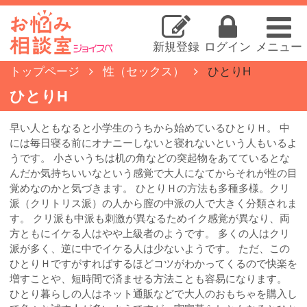
新規登録
ログイン
メニュー
トップページ
性（セックス）
ひとりH
ひとりH
早い人ともなると小学生のうちから始めているひとりＨ。 中
には毎日寝る前にオナニーしないと寝れないという人もいるよ
うです。 小さいうちは机の角などの突起物をあてているとな
んだか気持ちいいなという感覚で大人になてからそれが性の目
覚めなのかと気づきます。 ひとりＨの方法も多種多様。クリ
派（クリトリス派）の人から膣の中派の人で大きく分類されま
す。 クリ派も中派も刺激が異なるためイク感覚が異なり、両
方ともにイケる人はやや上級者のようです。 多くの人はクリ
派が多く、逆に中でイケる人は少ないようです。 ただ、この
ひとりＨですがすればするほどコツがわかってくるので快楽を
増すことや、短時間で済ませる方法ことも容易になります。
ひとり暮らしの人はネット通販などで大人のおもちゃを購入し